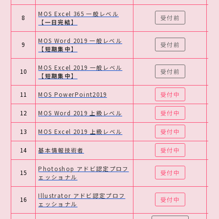
MOS Excel 365 一般レベル
8
受付前
【一日完結】
MOS Word 2019 一般レベル
9
受付前
【短期集中】
MOS Excel 2019 一般レベル
10
受付前
【短期集中】
11
MOS PowerPoint2019
受付中
20
12
MOS Word 2019 上級レベル
受付中
20
13
MOS Excel 2019 上級レベル
受付中
20
14
基本情報技術者
受付中
20
Photoshop アドビ認定プロフ
15
受付中
20
ェッショナル
Illustrator アドビ認定プロフ
16
受付中
20
ェッショナル